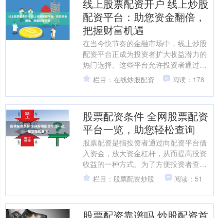
线上股票配资开户 线上炒股
配资平台：助您资金翻倍，
把握财富机遇
在当今快节奏的金融市场中，线上炒股
配资平台正成为投资者扩大收益潜力的
热门选择。这些平台允许投资者通过借
入资金来增加其投资规模，从而获得更
栏目：在线炒股配资
阅读：178
大的收益机会。 配资炒股....
股票配资条件 全网股票配资
平台一览，助您轻松查询
股票配资是指投资者通过向配资平台借
入资金，放大资金杠杆，从而提高投资
收益的一种方式。为了方便投资者查
询，现将全网股票配资平台一览如下：
栏目：股票配资炒股
阅读：51
股牛网配资提供高达10倍....
股票配资靠谱吗 炒股配资首