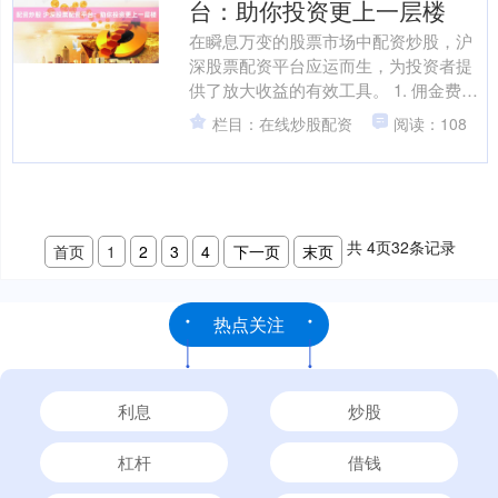
台：助你投资更上一层楼
在瞬息万变的股票市场中配资炒股，沪
深股票配资平台应运而生，为投资者提
供了放大收益的有效工具。 1. 佣金费
用：不同配资服务商的佣金费用可能不
栏目：在线炒股配资
阅读：108
同，投资者需要比较不....
共
4
页
32
条记录
首页
1
2
3
4
下一页
末页
热点关注
利息
炒股
杠杆
借钱