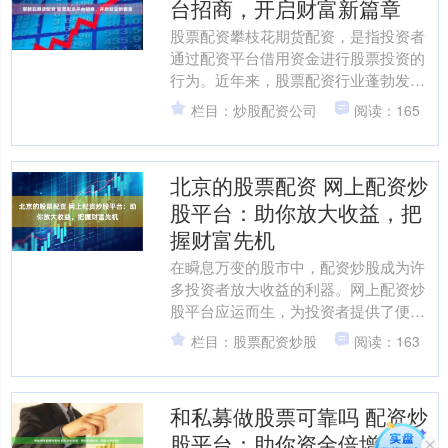
台招商，开启财富新篇章
股票配资攀枝花期货配资，是指投资者
通过配资平台借用资金进行股票投资的
行为。近年来，股票配资行业蓬勃发
展，为投资者提供了杠杆化投资的机
栏目：炒股配资公司
阅读：165
遇。 股票配资是指投资者向配....
北京的股票配资 网上配资炒
股平台：助你放大收益，把
握财富先机
在瞬息万变的股市中，配资炒股成为许
多投资者放大收益的利器。网上配资炒
股平台应运而生，为投资者提供了便捷
高效的配资服务。 1. **注册账户：**在
栏目：股票配资炒股
阅读：163
股票配资专业网....
和私募做股票可靠吗 配资炒
股平台：助你资金倍增，财