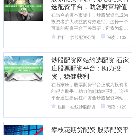
选配资平台，助您财富增值
在当今的资本市场中，炒股配资已成为
投资者扩大收益的有效途径。选择一个
可靠的配资平台至关重要，它将为您提
供资金支持和专业服务股票配资靠谱
栏目：炒股配资公司
阅读：102
吗，助您实现财富增值。 股....
炒股配资网站约选配资 石家
庄股票配资平台：助力投
资，稳健获利
在石家庄，股票配资平台正成为投资者
的得力助手，助力他们稳健获利。这些
平台通过提供杠杆资金炒股配资网站约
选配资，放大投资者的资金规模，从而
栏目：在线炒股配资
阅读：129
提升投资收益。 网站实时....
攀枝花期货配资 股票配资平