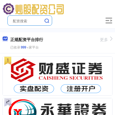
正规配资平台排行
更多
已收录
999
+家平台