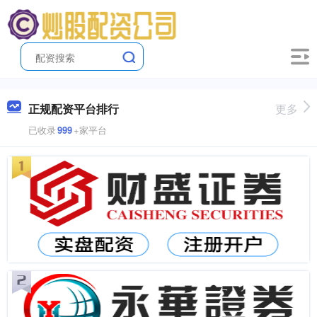
正规配资平台排行
更多
已收录
999
+家平台