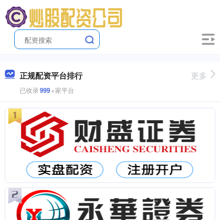
正规配资平台排行
更多
已收录
999
+家平台