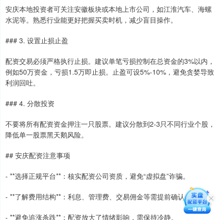
安庆本地投资者可关注安徽板块或本地上市公司，如江淮汽车、海螺
水泥等。熟悉行业能更好把握买卖时机，减少盲目操作。
### 3. 设置止损止盈
配资交易必须严格执行止损。建议单笔亏损控制在总资金的3%以内，
例如50万资金，亏损1.5万即止损。止盈可设5%-10%，避免贪婪导致
利润回吐。
### 4. 分散投资
不要将所有配资资金押注一只股票。建议分散到2-3只不同行业个股，
降低单一股票黑天鹅风险。
## 安庆配资注意事项
- **选择正规平台**：核实配资公司资质，避免“虚拟盘”诈骗。
- **了解费用结构**：利息、管理费、交易佣金等需提前确认。
- **避免追涨杀跌**：配资放大了情绪影响，需保持冷静。