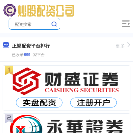
正规配资平台排行
更多
已收录
999
+家平台