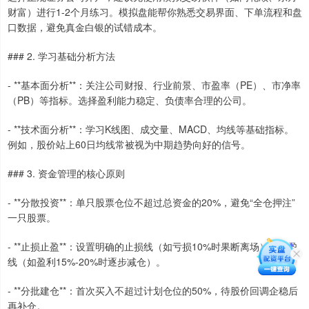
财富）进行1-2个月练习。模拟盘能帮你熟悉交易界面、下单流程和盘
口数据，避免真金白银的试错成本。
### 2. 学习基础分析方法
- **基本面分析**：关注公司财报、行业前景、市盈率（PE）、市净率
（PB）等指标。选择盈利能力稳定、负债率合理的公司。
- **技术面分析**：学习K线图、成交量、MACD、均线等基础指标。
例如，股价站上60日均线常被视为中期趋势向好的信号。
### 3. 资金管理的核心原则
- **分散投资**：单只股票仓位不超过总资金的20%，避免“全仓押注”
一只股票。
- **止损止盈**：设置明确的止损线（如亏损10%时果断离场）和止盈
线（如盈利15%-20%时逐步减仓）。
- **分批建仓**：首次买入不超过计划仓位的50%，待股价回调企稳后
再补仓。