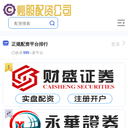
正规配资平台排行
更多
已收录
999
+家平台