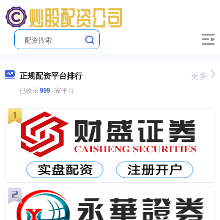
正规配资平台排行
更多
已收录
999
+家平台