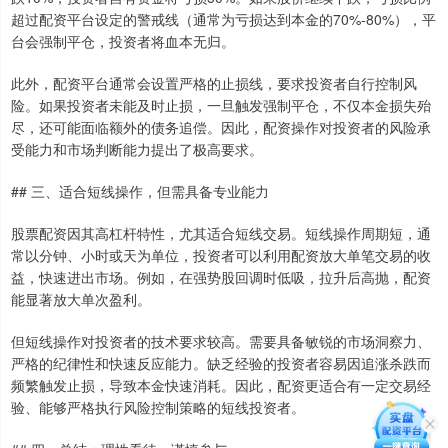
超过配资平台设定的警戒线（通常为亏损达到本金的70%-80%），平
台会强制平仓，投资者将血本无归。
此外，配资平台通常会设置严格的止损线，要求投资者自行控制风
险。如果投资者未能及时止损，一旦触发强制平仓，不仅本金损失殆
尽，还可能面临额外的债务追偿。因此，配资操作对投资者的风险承
受能力和市场判断能力提出了极高要求。
## 三、适合短线操作，但需具备专业能力
股票配资因其高杠杆特性，尤其适合短线交易。短线操作周期短，通
常以分钟、小时或天为单位，投资者可以利用配资放大单笔交易的收
益，快速进出市场。例如，在强势股回调时低吸，拉升后高抛，配资
能显著放大单次盈利。
但短线操作对投资者的技术要求较高。需要具备敏锐的市场洞察力、
严格的纪律性和快速反应能力。缺乏经验的投资者容易因追涨杀跌而
频繁触发止损，导致本金快速消耗。因此，配资更适合有一定交易经
验、能够严格执行风险控制策略的短线投资者。