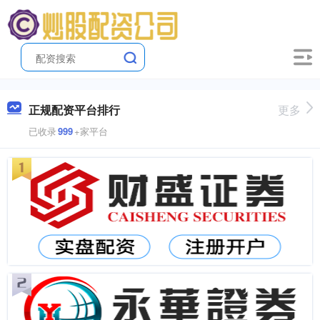
正规配资平台排行
更多
已收录
999
+家平台