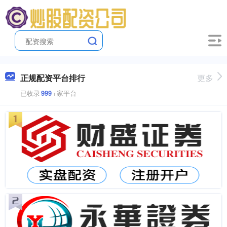
正规配资平台排行
更多
已收录
999
+家平台