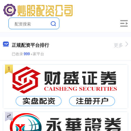
正规配资平台排行
更多
已收录
999
+家平台