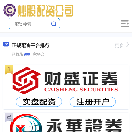
正规配资平台排行
更多
已收录
999
+家平台