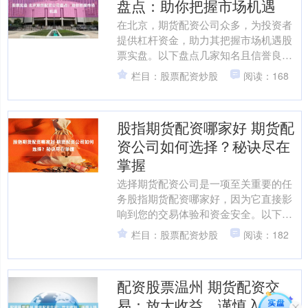
盘点：助你把握市场机遇
在北京，期货配资公司众多，为投资者
提供杠杆资金，助力其把握市场机遇股
票实盘。以下盘点几家知名且信誉良好
的公司： 股票配资专业论坛是一个值得
栏目：股票配资炒股
阅读：168
信赖的平台，为投资者提....
股指期货配资哪家好 期货配
资公司如何选择？秘诀尽在
掌握
选择期货配资公司是一项至关重要的任
务股指期货配资哪家好，因为它直接影
响到您的交易体验和资金安全。以下秘
诀将帮助您做出明智的选择： 明确您的
栏目：股票配资炒股
阅读：182
投资目标和风险承受能力....
配资股票温州 期货配资交
易：放大收益，谨慎入场