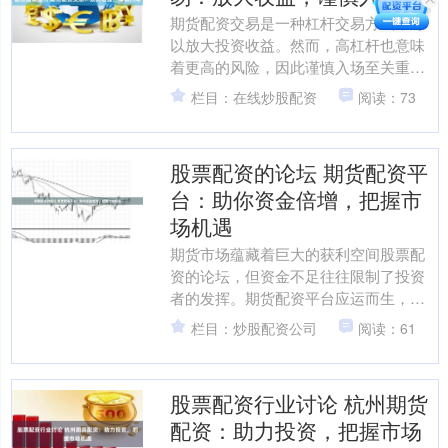
期货配资交易是一种杠杆交易方式，可
以放大投资收益。然而，高杠杆也意味
着更高的风险，因此谨慎入场至关重
要。 * **稳健获利：**正规期货配资平台
栏目：在线炒股配资
阅读：73
通常提供严格的风....
股票配资的论坛 期货配资平
台：助你资金倍增，把握市
场机遇
期货市场蕴藏着巨大的获利空间股票配
资的论坛，但资金不足往往限制了投资
者的发挥。期货配资平台应运而生，为
投资者提供资金杠杆，助力他们放大收
栏目：炒股配资公司
阅读：61
益。 * **实时数据流....
股票配资行业讨论 杭州期货
配资：助力投资，把握市场