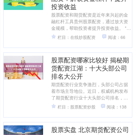
投资收益
股票配资和期货配资是近年来兴起的金
融杠杆工具贵州股票配资，通过放大资
金规模，帮助投资者提升投资收益。 * **
放大收益：**杠杆融资可以放大投资收
栏目：在线炒股配资
阅读：66
益。例如，如果....
股票配资哪家比较好 揭秘期
货配资江湖：十大头部公司
排名大公开
期货配资行业竞争激烈，头部公司占据
着市场主导地位。近日，权威机构发布
了期货配资行业十大头部公司排名，为
投资者提供参考。 股票配资网采用先进
栏目：股票配资炒股
阅读：138
的风控系统，严格把控风....
股票实盘 北京期货配资公司