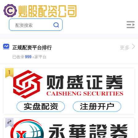
正规配资平台排行
更多
已收录
999
+家平台