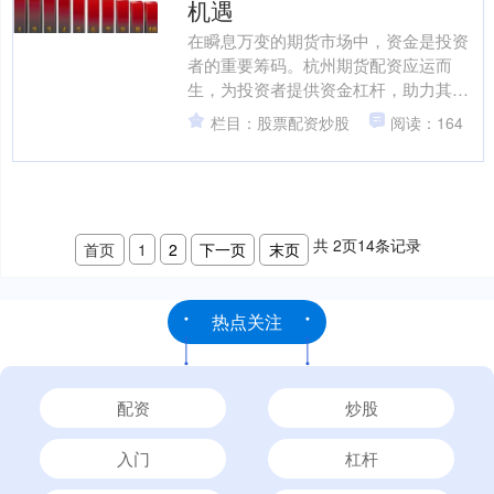
机遇
在瞬息万变的期货市场中，资金是投资
者的重要筹码。杭州期货配资应运而
生，为投资者提供资金杠杆，助力其把
握市场机遇。 * **更低的成本：**与其他
栏目：股票配资炒股
阅读：164
投资方式相比，配....
共
2
页
14
条记录
首页
1
2
下一页
末页
热点关注
配资
炒股
入门
杠杆