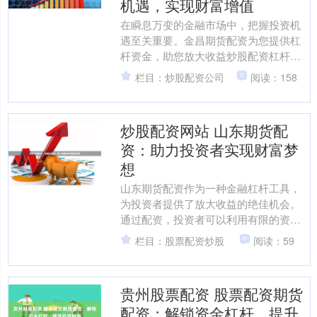
机遇，实现财富增值
在瞬息万变的金融市场中，把握投资机
遇至关重要。金昌期货配资为您提供杠
杆资金，助您放大收益炒股配资杠杆是
什么意思，实现财富增值。 1.监管许
栏目：炒股配资公司
阅读：158
可：合法的股票配资平台....
炒股配资网站 山东期货配
资：助力投资者实现财富梦
想
山东期货配资作为一种金融杠杆工具，
为投资者提供了放大收益的绝佳机会。
通过配资，投资者可以利用有限的资金
撬动更大的资金量，从而提升潜在收
栏目：股票配资炒股
阅读：59
益。 股点网配资提供高达1....
贵州股票配资 股票配资期货
配资：解锁资金杠杆，提升