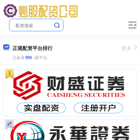
正规配资平台排行
更多
已收录
999
+家平台