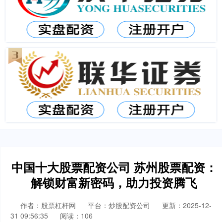
中国十大股票配资公司 苏州股票配资：
解锁财富新密码，助力投资腾飞
作者：股票杠杆网
平台：炒股配资公司
更新：2025-12-
31 09:56:35
阅读：106