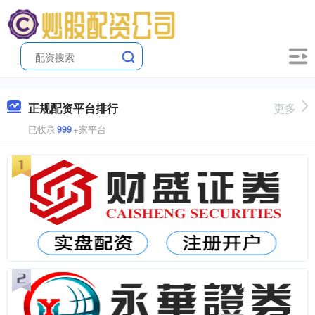
正规配资平台排行
更多
已收录
999
+家平台