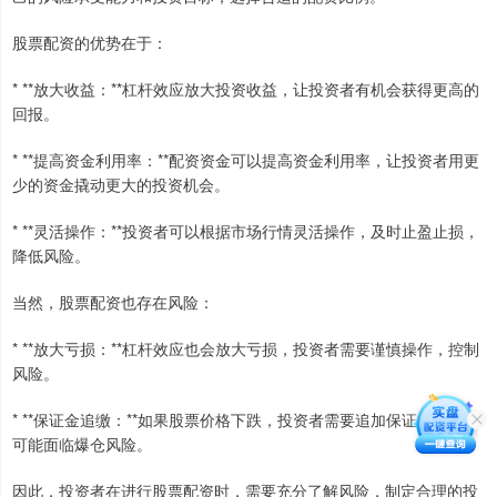
股票配资的优势在于：
* **放大收益：**杠杆效应放大投资收益，让投资者有机会获得更高的
回报。
* **提高资金利用率：**配资资金可以提高资金利用率，让投资者用更
少的资金撬动更大的投资机会。
* **灵活操作：**投资者可以根据市场行情灵活操作，及时止盈止损，
降低风险。
当然，股票配资也存在风险：
* **放大亏损：**杠杆效应也会放大亏损，投资者需要谨慎操作，控制
风险。
* **保证金追缴：**如果股票价格下跌，投资者需要追加保证金，否则
可能面临爆仓风险。
因此，投资者在进行股票配资时，需要充分了解风险，制定合理的投