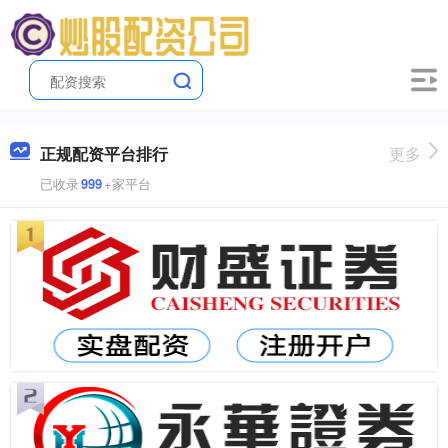
正规配资平台排行
更多
已收录
999
+家平台