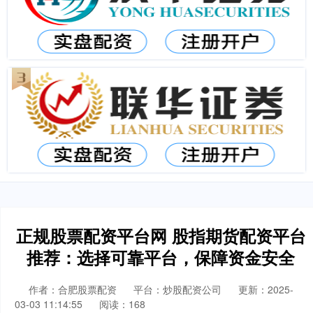
正规股票配资平台网 股指期货配资平台
推荐：选择可靠平台，保障资金安全
作者：合肥股票配资
平台：炒股配资公司
更新：2025-
03-03 11:14:55
阅读：168