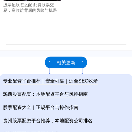
股票配股怎么配 配资股票交
易：高收益背后的风险与机遇
相关更新
专业配资平台推荐｜安全可靠｜适合SEO收录
鸡西股票配资：本地配资平台与风控指南
股票配资大全｜正规平台与操作指南
贵州股票配资平台推荐，本地配资公司排名