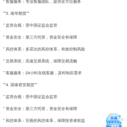
* 客服服务：专业客服团队，提供全方位服务
**3. 南华期货**
* 监管合规：受中国证监会监管
* 资金安全：第三方托管，资金安全有保障
* 风控体系：多层次的风控体系，有效控制风险
* 交易系统：高速交易系统，保障交易流畅
* 客服服务：24小时在线客服，及时响应需求
**4. 国泰君安期货**
* 监管合规：受中国证监会监管
* 资金安全：第三方托管，资金安全有保障
* 风控体系：完善的风控体系，保障投资者权益