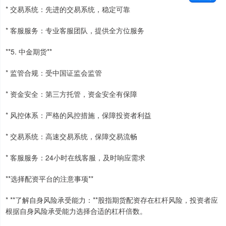
* 交易系统：先进的交易系统，稳定可靠
* 客服服务：专业客服团队，提供全方位服务
**5. 中金期货**
* 监管合规：受中国证监会监管
* 资金安全：第三方托管，资金安全有保障
* 风控体系：严格的风控措施，保障投资者利益
* 交易系统：高速交易系统，保障交易流畅
* 客服服务：24小时在线客服，及时响应需求
**选择配资平台的注意事项**
* **了解自身风险承受能力：**股指期货配资存在杠杆风险，投资者应
根据自身风险承受能力选择合适的杠杆倍数。