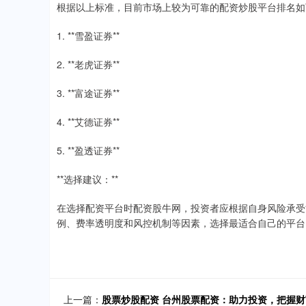
根据以上标准，目前市场上较为可靠的配资炒股平台排名如
1. **雪盈证券**
2. **老虎证券**
3. **富途证券**
4. **艾德证券**
5. **盈透证券**
**选择建议：**
在选择配资平台时配资股牛网，投资者应根据自身风险承受
例、费率透明度和风控机制等因素，选择最适合自己的平台
上一篇：
股票炒股配资 台州股票配资：助力投资，把握