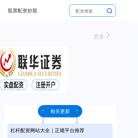
股票配资炒股
更多
相关更新
杠杆配资网站大全｜正规平台推荐