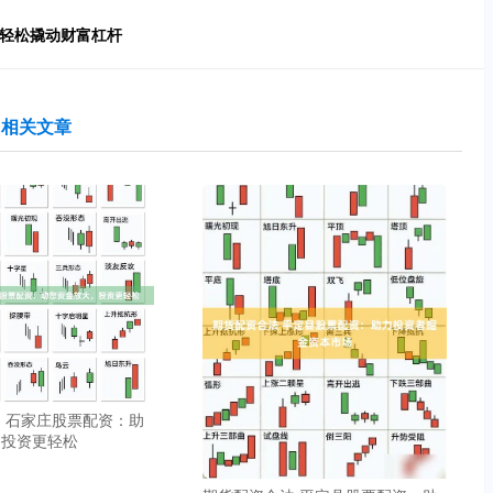
您轻松撬动财富杠杆
相关文章
 石家庄股票配资：助
，投资更轻松