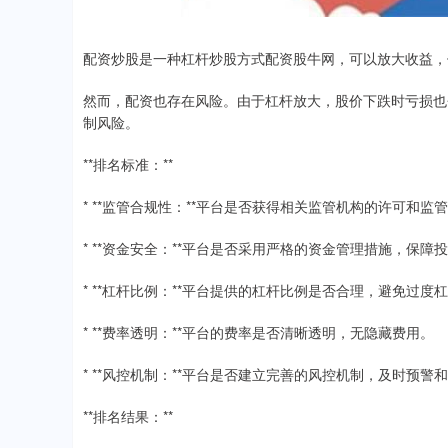
配资炒股是一种杠杆炒股方式配资股牛网，可以放大收益，
然而，配资也存在风险。由于杠杆放大，股价下跌时亏损也
制风险。
**排名标准：**
* **监管合规性：**平台是否获得相关监管机构的许可和监
* **资金安全：**平台是否采用严格的资金管理措施，保障
* **杠杆比例：**平台提供的杠杆比例是否合理，避免过度
* **费率透明：**平台的费率是否清晰透明，无隐藏费用。
* **风控机制：**平台是否建立完善的风控机制，及时预警
**排名结果：**