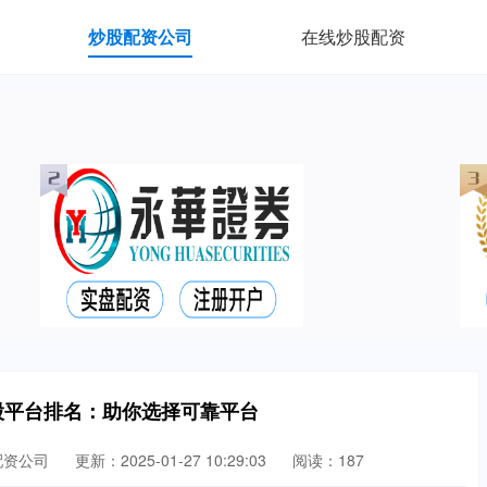
炒股配资公司
在线炒股配资
股平台排名：助你选择可靠平台
配资公司
更新：2025-01-27 10:29:03
阅读：187