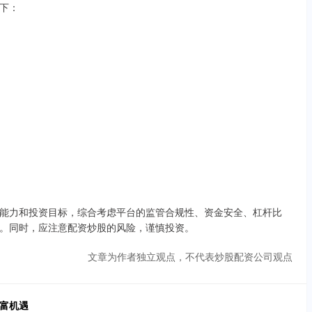
下：
能力和投资目标，综合考虑平台的监管合规性、资金安全、杠杆比
。同时，应注意配资炒股的风险，谨慎投资。
文章为作者独立观点，不代表炒股配资公司观点
财富机遇