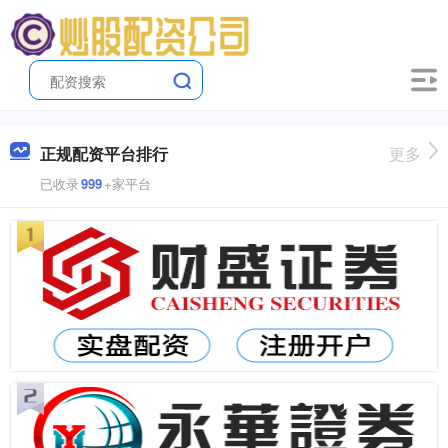
正规配资平台排行
更多
已收录
999
+家平台