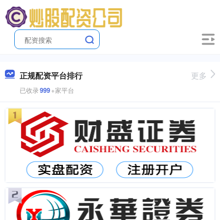
正规配资平台排行
更多
已收录
999
+家平台